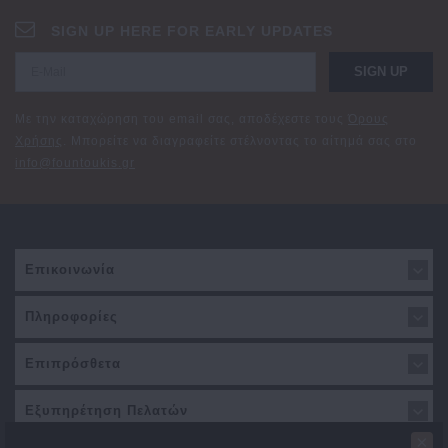
SIGN UP HERE FOR EARLY UPDATES
SIGN UP
Με την καταχώρηση του email σας, αποδέχεστε τους
Όρους
Χρήσης
. Μπορείτε να διαγραφείτε στέλνοντας το αίτημά σας στο
info@fountoukis.gr
Επικοινωνία
Πληροφορίες
Επιπρόσθετα
Εξυπηρέτηση Πελατών
×