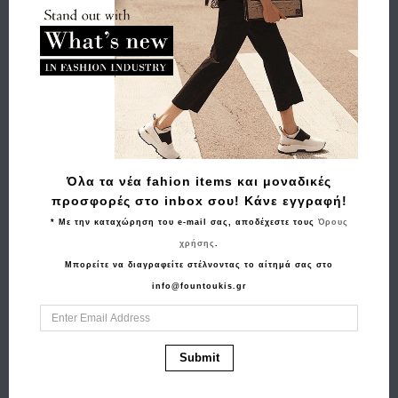
Buy and Win Επιστροφή
Σχετικά Προϊόντα
Όλα τα νέα fahion items και μοναδικές
προσφορές στο inbox σου! Κάνε εγγραφή!
* Με την καταχώρηση του e-mail σας, αποδέχεστε τους
Όρους
χρήσης
.
Μπορείτε να διαγραφείτε στέλνοντας το αίτημά σας στο
info@fountoukis.gr
Αγορά
Αγορά
Σακίδιο χιαστί Sling
Σακίδιο πλάτης
Submit
Bag BANGE 3077
HEDGREN HCBI03
Μαύρο
Stem 15.6" Λαδί