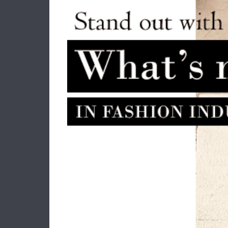
Τσάντα ALVIERO MARTINI 1A
Δε
CLASSE Cozy Fur LMLE30 Μπεζ
AERO
198.00€
138.60€