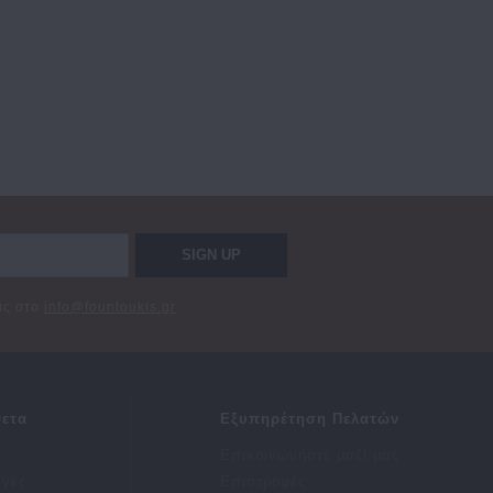
SIGN UP
σας στο
info@fountoukis.gr
ετα
Εξυπηρέτηση Πελατών
Επικοινωνήστε μαζί μας
αγές
Επιστροφές