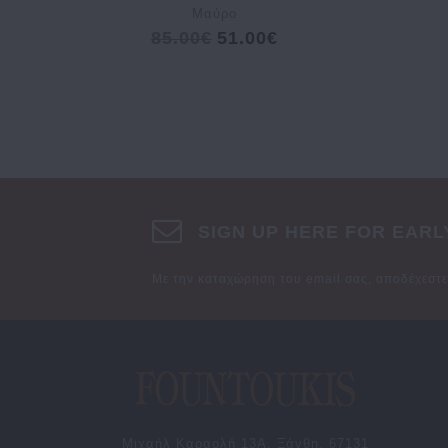
Μαύρο
85.00€
51.00€
SIGN UP HERE FOR EARL
Με την καταχώρηση του email σας, αποδέχεστ
Μιχαήλ Καραολή 13Α, Ξάνθη, 67131