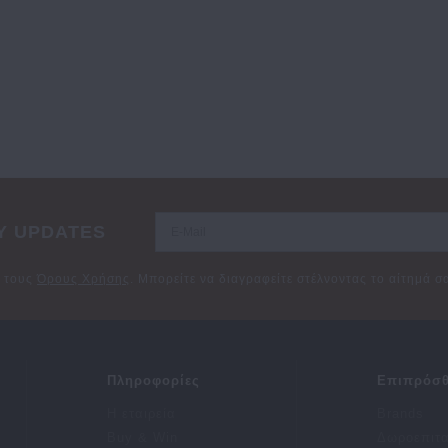
Y UPDATES
ε τους
Όρους Χρήσης
. Μπορείτε να διαγραφείτε στέλνοντας το αίτημά 
Πληροφορίες
Επιπρόσθ
Η εταιρεία
Brands
Buy & Win
Δωροεπιτ