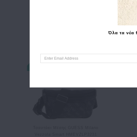
Όλα τα νέα 
Τσαντάκι Μέσης GUESS Milano
Vezzola Smart HMEVZLP3231