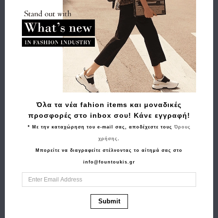
Buy and Win Επιστροφή
Σχετικά Προϊόντα
Όλα τα νέα fahion items και μοναδικές
προσφορές στο inbox σου! Κάνε εγγραφή!
* Με την καταχώρηση του e-mail σας, αποδέχεστε τους
Όρους
χρήσης
.
Μπορείτε να διαγραφείτε στέλνοντας το αίτημά σας στο
info@fountoukis.gr
Αγορά
Αγορά
Τσαντάκι χιαστί POLO
Τσάντα TOUS Small
Submit
BH1372 Μαύρο
Solapa Kaos Dream
2001577051 Μαύρο