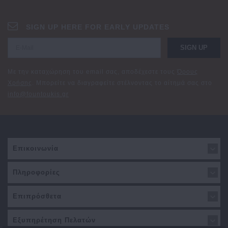
SIGN UP HERE FOR EARLY UPDATES
SIGN UP
Με την καταχώρηση του email σας, αποδέχεστε τους
Όρους
Χρήσης
. Μπορείτε να διαγραφείτε στέλνοντας το αίτημά σας στο
info@fountoukis.gr
Επικοινωνία
Πληροφορίες
Επιπρόσθετα
Εξυπηρέτηση Πελατών