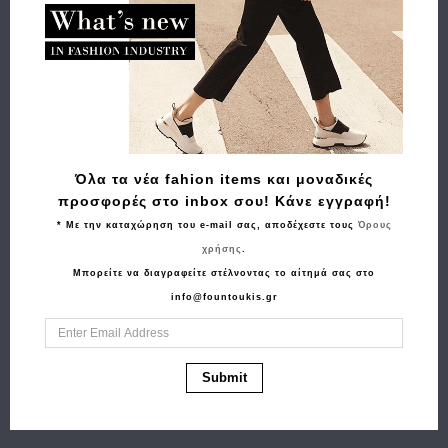
Σχετικά Προϊόντα
Όλα τα νέα fahion items και μοναδικές
προσφορές στο inbox σου! Κάνε εγγραφή!
* Με την καταχώρηση του e-mail σας, αποδέχεστε τους
Όρους
χρήσης
.
Μπορείτε να διαγραφείτε στέλνοντας το αίτημά σας στο
Αγορά
Αγορά
info@fountoukis.gr
Γιλέκο DEVERGO 7014
Τσάντα LIU∙JO
Μαύρο
2F5027T0300 Μαύρο
62.90€
31.50€
115.00€
69.90€
Submit