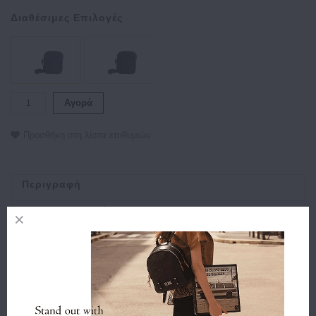
Διαθέσιμες Επιλογές
Αγορά
Προσθήκη στη λίστα επιθυμιών
Περιγραφή
Χαρακτηριστικά
Αποστολή
Πληρωμή
Buy and Win Επιστροφή