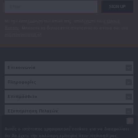
SIGN UP
Με την καταχώρηση του email σας, αποδέχεστε τους
Όρους
Χρήσης
. Μπορείτε να διαγραφείτε στέλνοντας το αίτημά σας στο
info@fountoukis.gr
Επικοινωνία
Πληροφορίες
Επιπρόσθετα
Εξυπηρέτηση Πελατών
×
Αυτός ο ιστότοπος χρησιμοποιεί cookies για να διασφαλίσει
ότι θα έχετε την καλύτερη εμπειρία στον ιστότοπό μας.