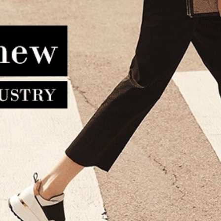
ντα CALVIN KLEIN 10110
Πορτοφόλι BEVERLY HILL
xplorer Reporter Μαύρο
CLUB BH-1564 Καφέ
103.90€
69.90€
39.90€
35.90€