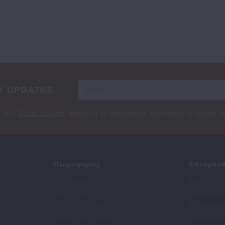
Y UPDATES
ε τους
Όρους Χρήσης
. Μπορείτε να διαγραφείτε στέλνοντας το αίτημά 
Πληροφορίες
Επιπρόσθ
Η εταιρεία
Brands
Buy & Win
Δωροεπιτ
Τρόποι αποστολής
Συνεργάτε
Τρόποι πληρωμής
Προσφορέ