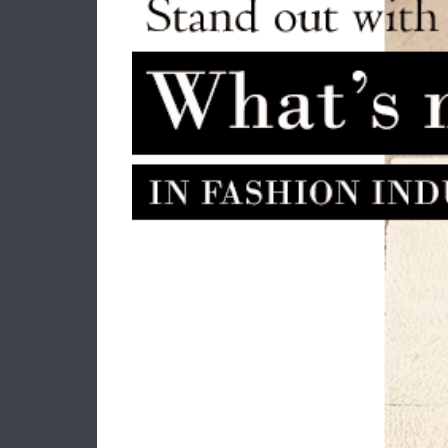
Πορτοφόλι POLO BH 933 Καφέ
Τσά
48.00€
43.20€
E