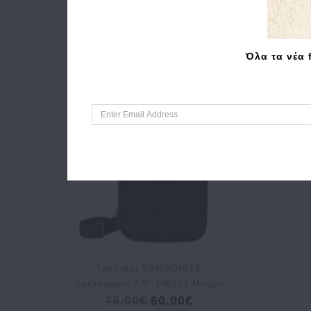
Όλα τα νέα 
Τσαντάκι SAMSONITE
Sacksquare 7.9" 146474 Μαύρο
75.00€
60.00€