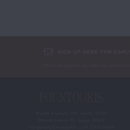
SIGN UP HERE FOR EARL
Με την καταχώρηση του email σας, αποδέχεστ
Μιχαήλ Καραολή 13Α, Ξάνθη, 67131
Εθνικής Αμύνης 31, Δράμα, 66100
Τηλεφωνική Επικοινωνία : +30 25410 84284