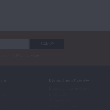
SIGN UP
σας στο
info@fountoukis.gr
ετα
Εξυπηρέτηση Πελατών
Επικοινωνήστε μαζί μας
αγές
Επιστροφές
ς
Χάρτης Ιστότοπου
ς
Λίστα Επιθυμιών