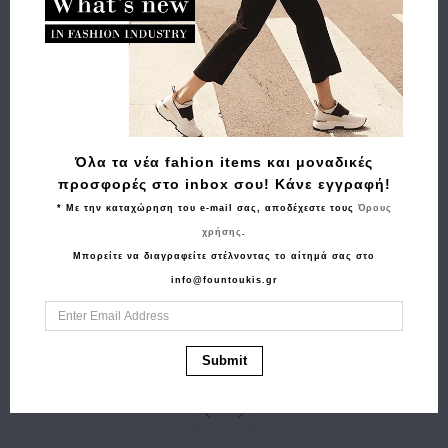
Σχετικά Προϊόντα
Όλα τα νέα fahion items και μοναδικές
προσφορές στο inbox σου! Κάνε εγγραφή!
* Με την καταχώρηση του e-mail σας, αποδέχεστε τους
Όρους
χρήσης
.
Αγορά
Αγορά
Μπορείτε να διαγραφείτε στέλνοντας το αίτημά σας στο
Φουλάρι TOMMY
Πορτοφόλι
info@fountoukis.gr
HILFIGER Large Check
AERONAUTICA
15330 Πολύχρωμο
MILITARE AM-130
77.90€
62.30€
Μπλε
Submit
42.00€
37.80€