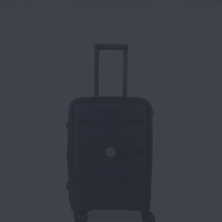
Bαλίτσα καμπίνας CARDINAL με αποσπόμενα ροδάκια 400