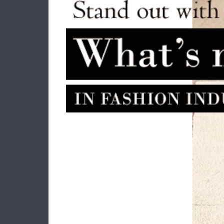
Βαλίτσα καμπίνας σκληρή
Bα
SAMSONITE Upscape 143108-1515
MAN
Lime
285.00€
228.00€