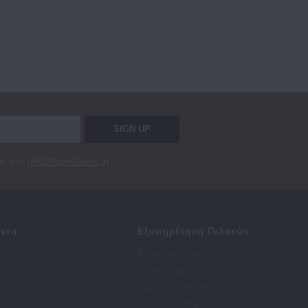
SIGN UP
σας στο
info@fountoukis.gr
ετα
Εξυπηρέτηση Πελατών
Επικοινωνήστε μαζί μας
αγές
Επιστροφές
ς
Χάρτης Ιστότοπου
ς
Λίστα Επιθυμιών