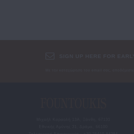
SIGN UP HERE FOR EARL
Με την καταχώρηση του email σας, αποδέχεστ
Μιχαήλ Καραολή 13Α, Ξάνθη, 67131
Εθνικής Αμύνης 31, Δράμα, 66100
Τηλεφωνική Επικοινωνία : +30 25410 84284