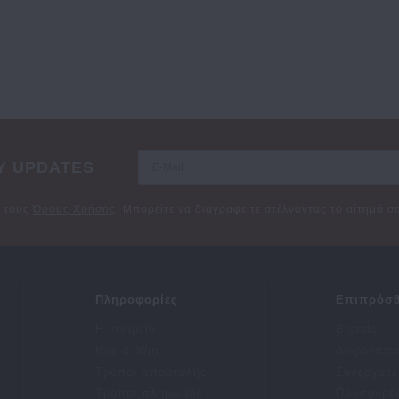
Y UPDATES
ε τους
Όρους Χρήσης
. Μπορείτε να διαγραφείτε στέλνοντας το αίτημά 
Πληροφορίες
Επιπρόσθ
Η εταιρεία
Brands
Buy & Win
Δωροεπιτ
Τρόποι αποστολής
Συνεργάτε
Τρόποι πληρωμής
Προσφορέ