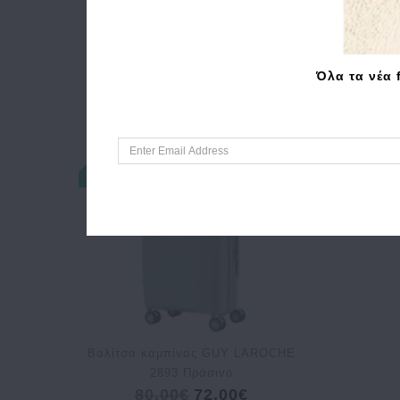
Όλα τα νέα 
Bαλίτσα καμπίνας GUY LAROCHE
2893 Πράσινο
80.00€
72.00€