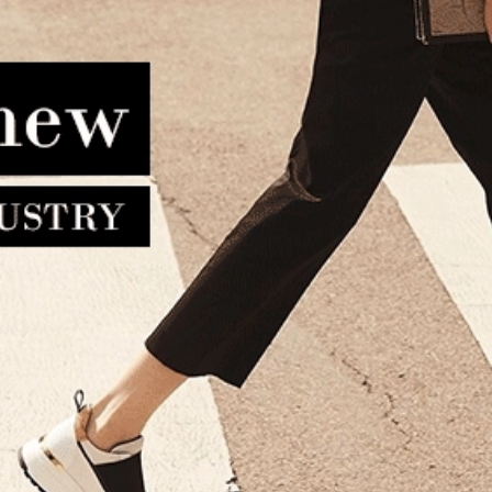
λίτσα Μεσαία υφασμάτινη
Bαλίτσα καμπίνας RCM 10
DARINA DUCK P10OSV03
Μωβ
61.00€
54.90€
67x43x26 cm Μαύρο
264.00€
211.20€