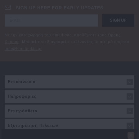
SIGN UP HERE FOR EARLY UPDATES
SIGN UP
Με την καταχώρηση του email σας, αποδέχεστε τους
Όρους
Χρήσης
. Μπορείτε να διαγραφείτε στέλνοντας το αίτημά σας στο
info@fountoukis.gr
Επικοινωνία
Πληροφορίες
Επιπρόσθετα
Εξυπηρέτηση Πελατών
×