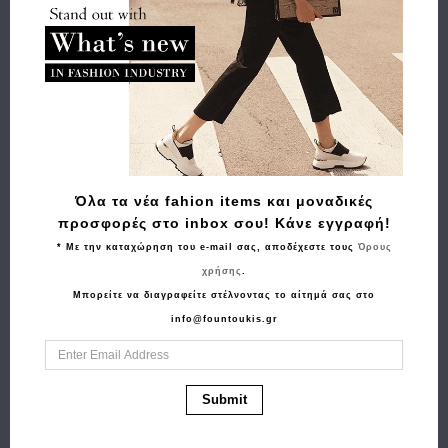
Σχετικά Προϊόντα
Όλα τα νέα fahion items και μοναδικές
προσφορές στο inbox σου! Κάνε εγγραφή!
* Με την καταχώρηση του e-mail σας, αποδέχεστε τους
Όρους
χρήσης
.
Μπορείτε να διαγραφείτε στέλνοντας το αίτημά σας στο
Αγορά
Αγορά
info@fountoukis.gr
Τσάντα RCM 4339/S
Βαλίτσα σκληρή
Μαύρο
Μεσαία RCM 181/24
29.00€
26.10€
Μαύρο
Submit
99.00€
79.20€