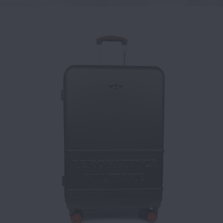
Βαλίτσα σκληρή Μεγάλη AERONAUTICA MILITARE AM-220/