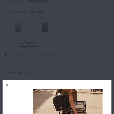
143.90€
179.90€
Διαθέσιμες Επιλογές
Αγορά
Προσθήκη στη λίστα επιθυμιών
Περιγραφή
Χαρακτηριστικά
Αποστολή
Πληρωμή
Buy and Win Επιστροφή