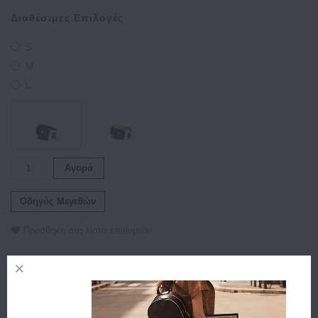
Διαθέσιμες Επιλογές
S
M
L
Αγορά
Οδηγός Μεγεθών
Προσθήκη στη λίστα επιθυμιών
Περιγραφή
Χαρακτηριστικά