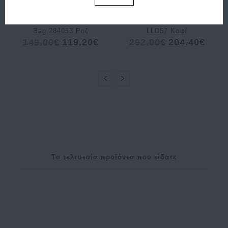
Τσάντα TED BAKER
Τσάντα ALVIERO
Raffyna Raffia Bucket
MARTINI 1A CLASSE
Bag 284053 Ροζ
LLD57 Καφέ
149.00€
119.20€
292.00€
204.40€
Tα τελευταία προϊόντα που είδατε