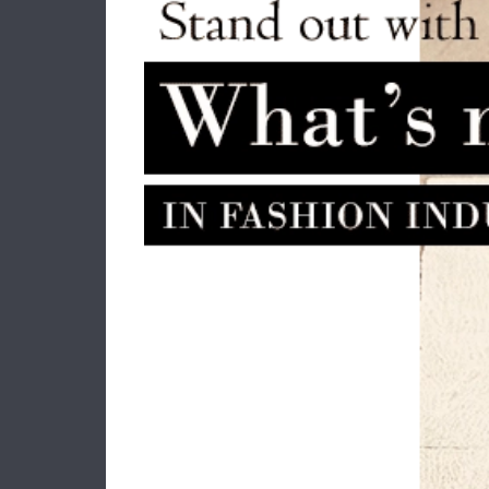
Τσάντα RALPH LAUREN Medium
Bαλί
Keaton Nylon Tote Bag
431916737/050 Πορτοκαλί
145.00€
101.50€