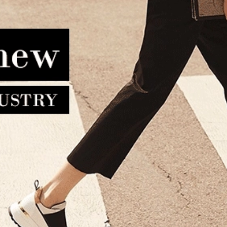
τσα καμπίνας RCM 1092/20
Βαλίτσα καμπίνας υφασμά
Μωβ
Alviero Martini 1A Classe 
61.00€
54.90€
Ταμπά
546.00€
491.40