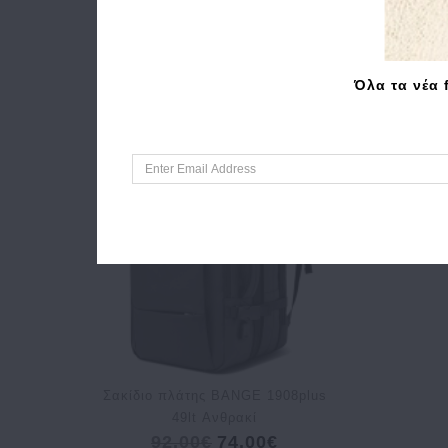
Όλα τα νέα 
Σακίδιο πλάτης BANGE 1908plus
49lt Ανθρακί
92.00€
74.00€