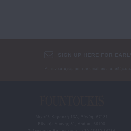
SIGN UP HERE FOR EARL
Με την καταχώρηση του email σας, αποδέχεστ
Μιχαήλ Καραολή 13Α, Ξάνθη, 67131
Εθνικής Αμύνης 31, Δράμα, 66100
Τηλεφωνική Επικοινωνία : +30 25410 84284