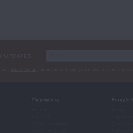
Y UPDATES
ε τους
Όρους Χρήσης
. Μπορείτε να διαγραφείτε στέλνοντας το αίτημά 
Πληροφορίες
Επιπρόσθ
Η εταιρεία
Brands
Buy & Win
Δωροεπιτ
Τρόποι αποστολής
Συνεργάτε
Τρόποι πληρωμής
Προσφορέ