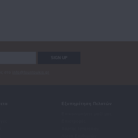
SIGN UP
σας στο
info@fountoukis.gr
ετα
Εξυπηρέτηση Πελατών
Επικοινωνήστε μαζί μας
αγές
Επιστροφές
ς
Χάρτης Ιστότοπου
ς
Λίστα Επιθυμιών