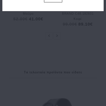
Σακίδιο χιαστί Sling
Τσάντα THE
Bag BANGE 7566
CHESTERFIELD
Μαύρο
BRAND C48.182601
52.00€
41.00€
Καφέ
99.00€
89.10€
Tα τελευταία προϊόντα που είδατε