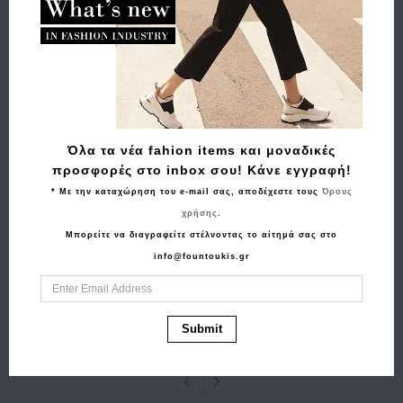
Σχετικά Προϊόντα
Όλα τα νέα fahion items και μοναδικές
προσφορές στο inbox σου! Κάνε εγγραφή!
* Με την καταχώρηση του e-mail σας, αποδέχεστε τους
Όρους
χρήσης
.
Αγορά
Αγορά
Μπορείτε να διαγραφείτε στέλνοντας το αίτημά σας στο
Ζώνη TOMMY
Σακίδιο πλάτης
info@fountoukis.gr
HILFIGER TH Modern
GUESS Manhattan II
Rev 3.0 18019 Μαύρο
Large HWSG7118330
77.90€
62.30€
Εκρού
Submit
155.00€
109.90€