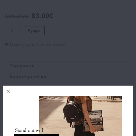
83.00€
165.90€
Αγορά
Προσθήκη στη λίστα επιθυμιών
Περιγραφή
Χαρακτηριστικά
Αποστολή
Πληρωμή
Buy and Win Επιστροφή