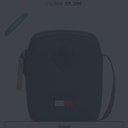
72.90€
58.30€
Αγορά