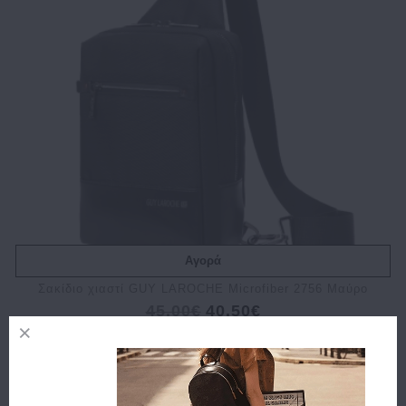
Αγορά
Σακίδιο χιαστί GUY LAROCHE Microfiber 2756 Μαύρο
45.00€
40.50€