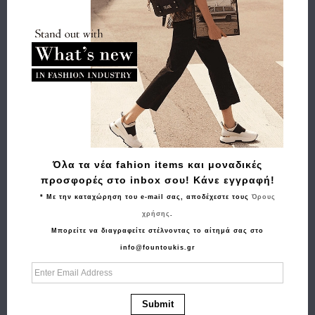
Όλα τα νέα fahion items και μοναδικές
προσφορές στο inbox σου! Κάνε εγγραφή!
* Με την καταχώρηση του e-mail σας, αποδέχεστε τους
Όρους
χρήσης
.
Αγορά
Μπορείτε να διαγραφείτε στέλνοντας το αίτημά σας στο
info@fountoukis.gr
Τσαντάκι Χειρός GUESS Milano Clutch HMMILOP6157
Μαύρο
85.00€
68.00€
Submit