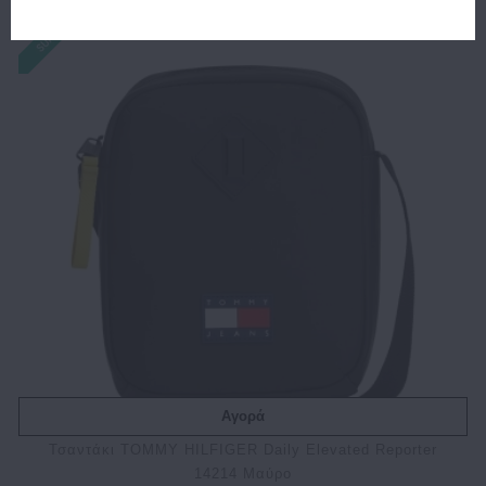
Αγορά
Τσαντάκι TOMMY HILFIGER Daily Elevated Reporter
14214 Μαύρο