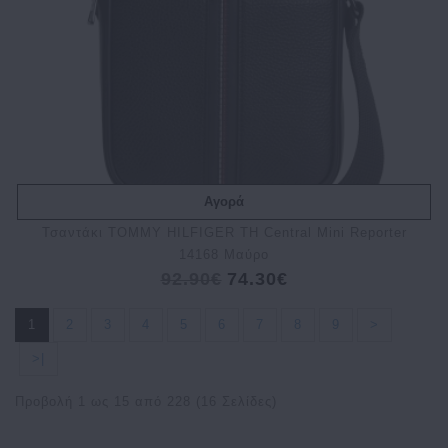
Αγορά
Τσαντάκι TOMMY HILFIGER TH Central Mini Reporter
14168 Μαύρο
92.90€
74.30€
1
2
3
4
5
6
7
8
9
>
>|
Προβολή 1 ως 15 από 228 (16 Σελίδες)