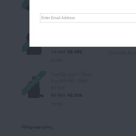
XJ329 Μαύρο
Κόκκινο
DUCATI
67.00€
53.00€
Κοραλί
Estet
Αγορά
Κρεμ
Ferre
Πορτοφόλι
Λαδί
Σακίδιο πλάτης &
Chain
FRNC
ταξιδίου BANGE 7873
1
Λεοπάρ
Guess
35lt Μαύρο
Λευκό
Guy Laroche
74.00€
59.00€
Προβολή 1 ως
Μαύρο
Αγορά
Hedgren
Μαύρο Λουστρίν
Kappa
Σακίδιο χιαστί Sling
Μουσταρδί
Knirps
Bag BANGE 7868
Μπεζ
Μαύρο
La Tour Eiffel
50.00€
40.00€
Μπλε
Laorentou
Αγορά
Μπορντό
Le Pandorine
Μπρονζέ
Liu·Jo
Μωβ
Πληροφορίες
Love Moschino
Όχρα