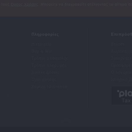
ε τους
Όρους Χρήσης
. Μπορείτε να διαγραφείτε στέλνοντας το αίτημά 
Πληροφορίες
Επιπρόσθ
Η εταιρεία
Brands
Buy & Win
Δωροεπιτ
Τρόποι αποστολής
Συνεργάτε
Τρόποι πληρωμής
Προσφορέ
Άτοκες Δόσεις
Ο λογαρια
Όροι χρήσης
Ιστορικό 
Χάρτης Ιστότοπου