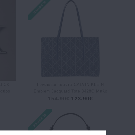
d CK
Γυναικεία τσάντα CALVIN KLEIN
Μαύρο
Emblem Jacquard Tote 3428G Μπλε
154.90€
123.90€