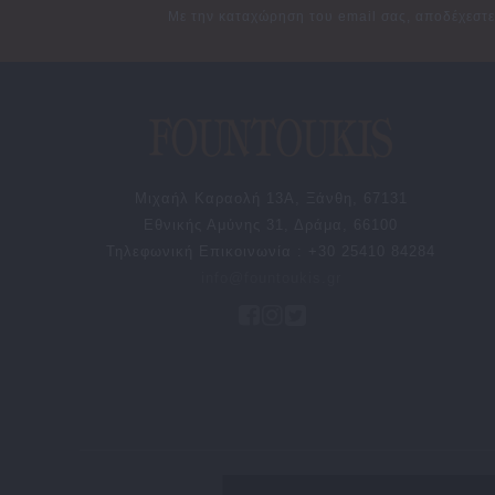
Με την καταχώρηση του email σας, αποδέχεστ
Tous
Trussardi
Valentino
Xplorer
Μιχαήλ Καραολή 13Α, Ξάνθη, 67131
Εθνικής Αμύνης 31, Δράμα, 66100
Τηλεφωνική Επικοινωνία : +30 25410 84284
info@fountoukis.gr