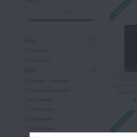
Τιμή
€
–
€
Φύλο
Ανδρικά
Γυναικεία
Είδος
Θερμός - Παγούρια
Πορτοφόλι 
Θήκες Διαβατηρίου
Grain Le
8
Κλειδοθήκη
Παπούτσια
Πορτοφόλια
Καρτοθήκες