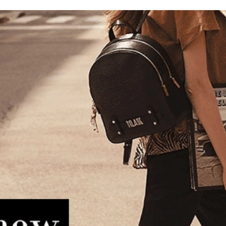
LVIN KLEIN Mono Logo 5
Πορτοφόλι CALVIN KLEIN R
nel 5032G Μαύρο
Billfold 1164G Μαύρο
0.90€
24.70€
82.90€
66.30€