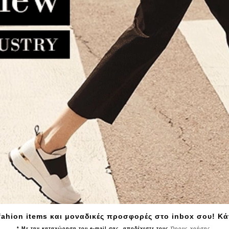
ία τσάντα CALVIN KLEIN
Γυναικεία τσάντα CALVIN K
enim Shoulder Bag 3431G
Raised Large Bucket Bag 3
Μπλε
Μαύρο
23.90€
99.20€
134.90€
107.90€
fahion items και μοναδικές προσφορές στο inbox σου! Κ
* Με την καταχώρηση του e-mail σας, αποδέχεστε τους
Όρους χρήσης
.