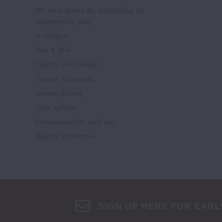
Luxus
Πολύχρωμο
Με ποιο τρόπο θα παραλάβω τη
Mandarina Duck
παραγγελία μου;
Πορτοκαλί
National Geographic
Η εταιρεία
Πράσινο
Nautica
Buy & Win
Ροζ
Paulter
Τρόποι αποστολής
Ροζ Χρυσό
Pepe Jeans
Τρόποι πληρωμής
Σκούρο Γκρι
Pierre Cardin
Άτοκες Δόσεις
Σκούρο Μπεζ
Όροι χρήσης
Ralph Lauren
Ταμπά
Επικοινωνήστε μαζί μας
RCM
Φουξ
Χάρτης Ιστότοπου
Safta
Φυστικί
Samsonite
Χακί
Sette
Χάλκινο
Ted Baker
Χρυσό
The Chesterfield Brand
SIGN UP HERE FOR EARL
Ψάθα
Tommy Hilfiger