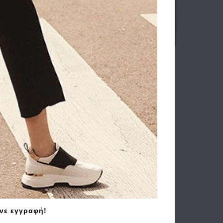
LEIN
Ανδρική Τσάντα Laptop CALVIN
232G
KLEIN Emblem 1171G Μαύρο
92.90€
74.30€
άνε εγγραφή!