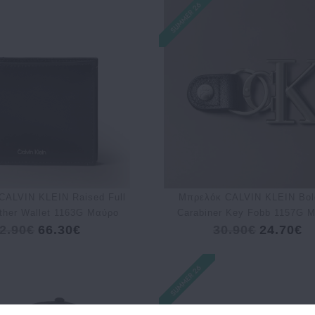
CALVIN KLEIN Raised Full
Μπρελόκ CALVIN KLEIN Bol
ather Wallet 1163G Μαύρο
Carabiner Key Fobb 1157G 
2.90€
66.30€
30.90€
24.70€