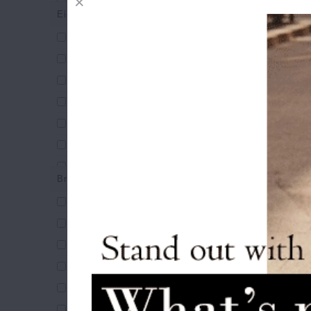
Ζώνες
Είδος Τσάντας
Φουλάρια
SLING BAG/CROSS-OVERS
Γάντια
Τσάντες Θαλάσσης
Τσαντάκια Χιαστί
Σακίδια Πλάτης
Κασκόλ
Τσάντες ώμου
Καπέλα
Τσάντες Χειρός
Σκουφάκια
Καπέλο CA
Τσάντες Ταχυδρόμου
Νεσεσέρ
Pa
Τσάντες Χιαστί
3
Μπρελόκ
Brands
Φάκελοι/Clutches
Ομπρέλες
7Dots
Μέσης/Μπανάνα
Aeronautica Militare
Χαρτοφύλακες
Alviero Martini 1A Classe
Τσάντες Laptop
Armonto
Bange
Bboom