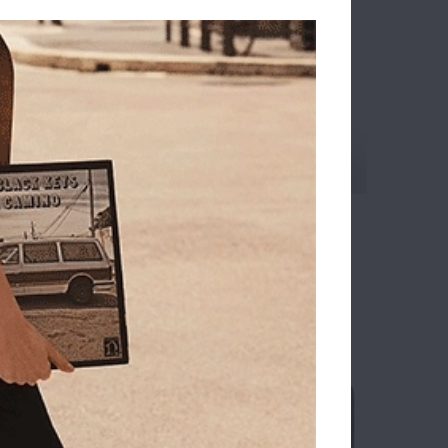
aised
Τσάντα CALVIN KLEIN Foil Logo
Shoulder Bag 3272G Μαύρο
123.90€
99.10€