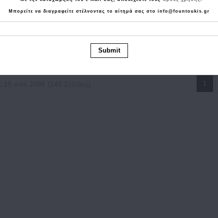
Μπορείτε να διαγραφείτε στέλνοντας το αίτημά σας στο info@fountoukis.gr
 CALVIN KLEIN Monogram
Σακίδιο CALVIN KLEIN Raised
 Wallet 3319G Μαύρο
Μαύρο
Submit
03.90€
83.10€
144.90€
115.90€
1
 15 από 2098 (140 Σελίδες)