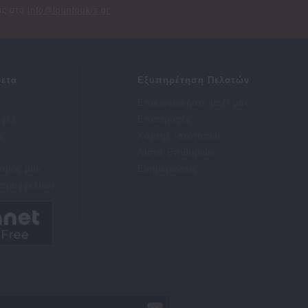
σας στο
info@fountoukis.gr
ετα
Εξυπηρέτηση Πελατών
Επικοινωνήστε μαζί μας
αγές
Επιστροφές
ς
Χάρτης Ιστότοπου
ς
Λίστα Επιθυμιών
σμός μου
Ενημερώσεις
Παραγγελιών