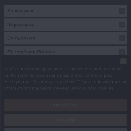
Επικοινωνία
Πληροφορίες
Επιπρόσθετα
Εξυπηρέτηση Πελατών
×
Αυτός ο ιστότοπος χρησιμοποιεί cookies για να διασφαλίσει
ότι θα έχετε την καλύτερη εμπειρία στον ιστότοπό μας.
Επιλέγοντας "Περισσότερες επιλογές" έχετε τη δυνατότητα να
αποδεχτείτε/απορρίψετε συγκεκριμένες ομάδες cookies.
Προσφορές
Συνεργάτες
Δωροεπιταγές
Brands
Αποδοχή όλων
Επιστροφές
Χάρτης Ιστότοπου
Επικοινωνήστε μαζί μας
Απόρριψη
Created By
TechPlace