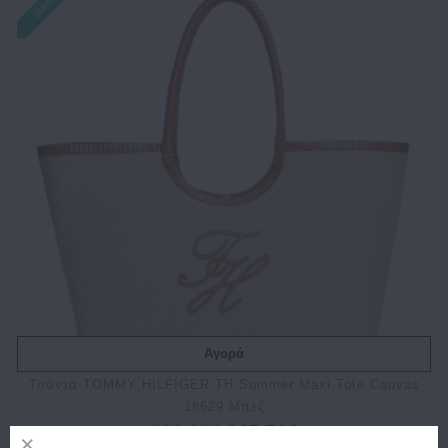
Αγορά
Τσάντα TOMMY HILFIGER TH Summer Maxi Tote Canvas
18629 Μπεζ
206.90€
165.50€