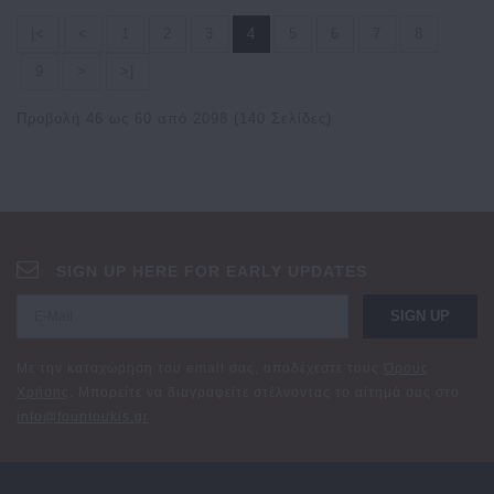
|<
<
1
2
3
4
5
6
7
8
9
>
>|
Προβολή 46 ως 60 από 2098 (140 Σελίδες)
SIGN UP HERE FOR EARLY UPDATES
SIGN UP
Με την καταχώρηση του email σας, αποδέχεστε τους
Όρους
Χρήσης
. Μπορείτε να διαγραφείτε στέλνοντας το αίτημά σας στο
info@fountoukis.gr