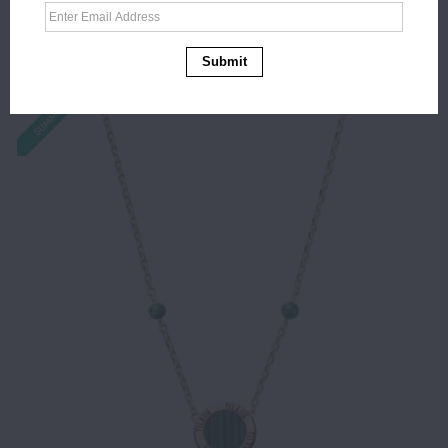
Μπλε
51.90€
41.50€
Submit