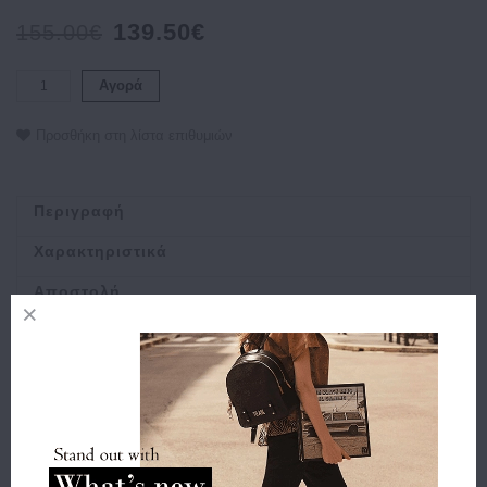
139.50€
155.00€
Αγορά
Προσθήκη στη λίστα επιθυμιών
Περιγραφή
Χαρακτηριστικά
Αποστολή
Πληρωμή
Buy and Win Επιστροφή
Σχετικά Προϊόντα