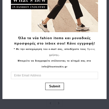
Όλα τα νέα fahion items και μοναδικές
προσφορές στο inbox σου! Κάνε εγγραφή!
* Με την καταχώρηση του e-mail σας, αποδέχεστε τους
Όρους
χρήσης
.
Αγορά
Αγορά
Μπορείτε να διαγραφείτε στέλνοντας το αίτημά σας στο
Τσάντα Alviero Martini
Γυναικεία τσάντα
info@fountoukis.gr
CD096 6000 Ταμπά
CALVIN KLEIN Quilted
262.00€
235.80€
Shoulder Bag 3327G
Μαύρο
123.90€
99.10€
Submit