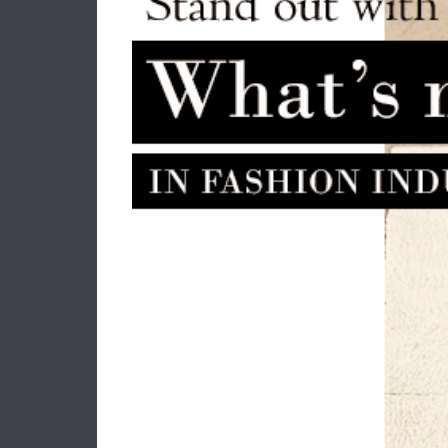
Τσαντάκι Μέσης BANGE 7851 Μπλε
Πορτ
37.00€
29.00€