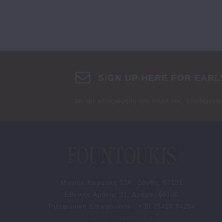
SIGN UP HERE FOR EARL
Με την καταχώρηση του email σας, αποδέχεστ
Μιχαήλ Καραολή 13Α, Ξάνθη, 67131
Εθνικής Αμύνης 31, Δράμα, 66100
Τηλεφωνική Επικοινωνία : +30 25410 84284
info@fountoukis.gr