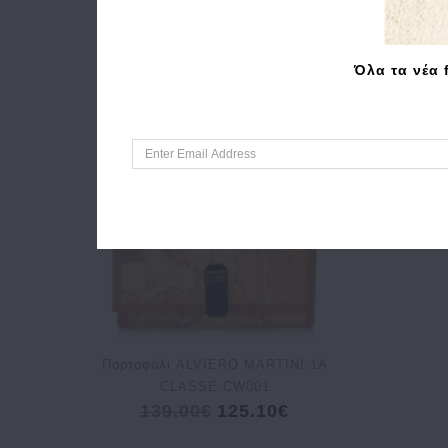
Όλα τα νέα 
Πορτοφόλι ALVIERO MARTINI 1A
CLASSE CW001
139.00€
125.10€