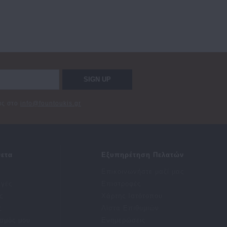
SIGN UP
σας στο
info@fountoukis.gr
ετα
Εξυπηρέτηση Πελατών
Επικοινωνήστε μαζί μας
αγές
Επιστροφές
ς
Χάρτης Ιστότοπου
ς
Λίστα Επιθυμιών
σμός μου
Ενημερώσεις