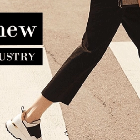
οφόλι LA TOUR EIFFEL N36
Ομπρέλα NAUTICA 66
112025-4 Μαύρο
Αντιανεμική Αυτόματη Μ
110.00€
98.00€
29.90€
26.90€