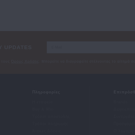
Y UPDATES
ε τους
Όρους Χρήσης
. Μπορείτε να διαγραφείτε στέλνοντας το αίτημά 
Πληροφορίες
Επιπρόσθ
Η εταιρεία
Brands
Buy & Win
Δωροεπιτ
Τρόποι αποστολής
Συνεργάτε
Τρόποι πληρωμής
Προσφορέ
Άτοκες Δόσεις
Ο λογαρια